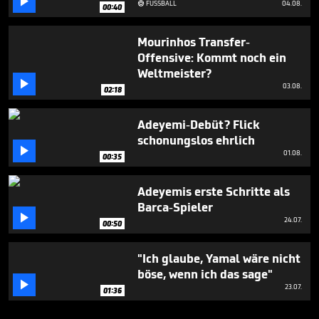

FUSSBALL
04.08.

00:40
Mourinhos Transfer-
Offensive: Kommt noch ein
Weltmeister?

03.08.
02:18
Adeyemi-Debüt? Flick
schonungslos ehrlich

01.08.
00:35
Adeyemis erste Schritte als
Barca-Spieler

24.07.
00:50
"Ich glaube, Yamal wäre nicht
böse, wenn ich das sage"

23.07.
01:36