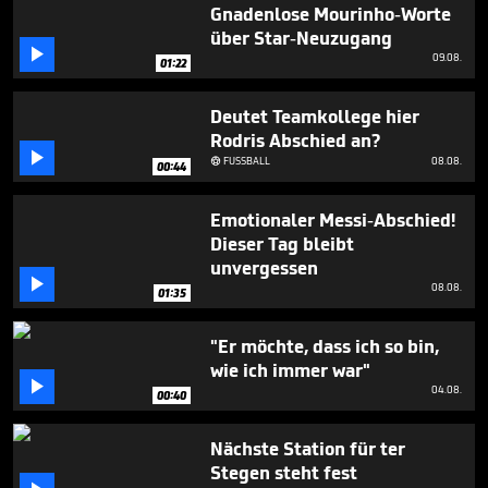
seconds
Gnadenlose Mourinho-Worte
über Star-Neuzugang

09.08.
01:22
Deutet Teamkollege hier
Rodris Abschied an?

FUSSBALL
08.08.

00:44
Emotionaler Messi-Abschied!
Dieser Tag bleibt
unvergessen

08.08.
01:35
"Er möchte, dass ich so bin,
wie ich immer war"

04.08.
00:40
Nächste Station für ter
Stegen steht fest