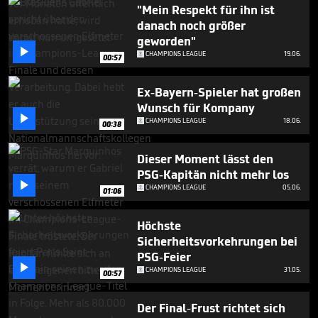
1
"Mein Respekt für ihn ist
minute,
danach noch größer
48
geworden"
seconds

CHAMPIONS LEAGUE
19.06.
00:57
Ex-Bayern-Spieler hat großen
Wunsch für Kompany

CHAMPIONS LEAGUE
18.06.
00:38
Dieser Moment lässt den
PSG-Kapitän nicht mehr los

CHAMPIONS LEAGUE
05.06.
01:06
Höchste
Sicherheitsvorkehrungen bei
PSG-Feier

CHAMPIONS LEAGUE
31.05.
00:57
Der Final-Frust richtet sich