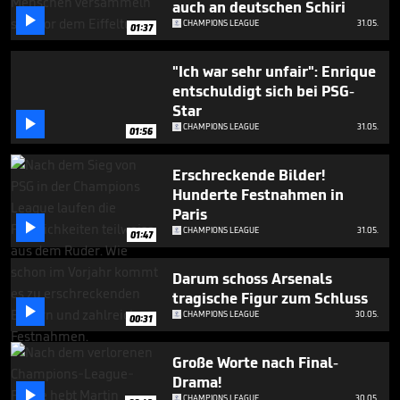
auch an deutschen Schiri

CHAMPIONS LEAGUE
31.05.
01:37
"Ich war sehr unfair": Enrique
entschuldigt sich bei PSG-
Star

CHAMPIONS LEAGUE
31.05.
01:56
Erschreckende Bilder!
Hunderte Festnahmen in
Paris

CHAMPIONS LEAGUE
31.05.
01:47
Darum schoss Arsenals
tragische Figur zum Schluss

CHAMPIONS LEAGUE
30.05.
00:31
Große Worte nach Final-
Drama!

CHAMPIONS LEAGUE
30.05.