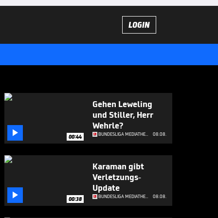
LOGIN
Gehen Leweling
und Stiller, Herr
Wehrle?

BUNDESLIGA MEDIATHEK HIGHLIGHTS
08.08.
00:44
Karaman gibt
Verletzungs-
Update

BUNDESLIGA MEDIATHEK HIGHLIGHTS
08.08.
00:38