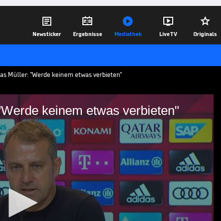





Newsticker
Ergebnisse
Mediathek
Live TV
Originals
as Müller: "Werde keinem etwas verbieten"
 "Werde keinem etwas verbieten"
ussagen: "Werde keinem
nen späten Sieg gegen Borussia
igt sich zufrieden mit seinem Team. Zum
asan Salihamidzic wegen Transfer-
ert sich der Bayern-Coach diplomatisch.