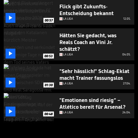
Flick gibt Zukunfts-
Entscheidung bekannt

LA LIGA
12.05.
00:57
Hätten Sie gedacht, was
Reals Coach an Vini Jr.
schätzt?

LA LIGA
04.05.
00:53
"Sehr hässlich!" Schlag-Eklat
macht Trainer fassungslos

LA LIGA
27.04.
01:30
"Emotionen sind riesig“ –
Atlético bereit für Arsenal?

LA LIGA
24.04.
00:48