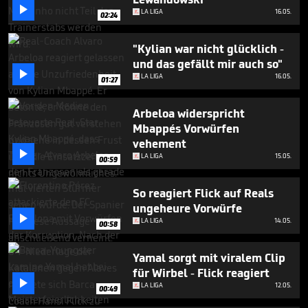
minute,

LA LIGA
16.05.
34
02:24
seconds
"Kylian war nicht glücklich -
und das gefällt mir auch so"

LA LIGA
16.05.
01:27
Arbeloa widerspricht
Mbappés Vorwürfen
vehement

LA LIGA
15.05.
00:59
So reagiert Flick auf Reals
ungeheure Vorwürfe

LA LIGA
14.05.
00:58
Yamal sorgt mit viralem Clip
für Wirbel - Flick reagiert

LA LIGA
12.05.
00:49