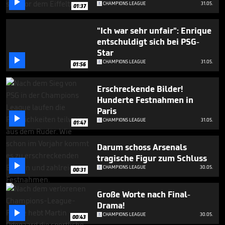

CHAMPIONS LEAGUE
31.05.
01:37
"Ich war sehr unfair": Enrique
entschuldigt sich bei PSG-
Star

CHAMPIONS LEAGUE
31.05.
01:56
Erschreckende Bilder!
Hunderte Festnahmen in
Paris

CHAMPIONS LEAGUE
31.05.
01:47
Darum schoss Arsenals
tragische Figur zum Schluss

CHAMPIONS LEAGUE
30.05.
00:31
Große Worte nach Final-
Drama!

CHAMPIONS LEAGUE
30.05.
00:43