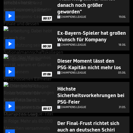
seconds
danach noch größer
geworden"

CHAMPIONS LEAGUE
19.06.
00:57
Ex-Bayern-Spieler hat großen
Wunsch für Kompany

CHAMPIONS LEAGUE
18.06.
00:38
Dieser Moment lässt den
PSG-Kapitän nicht mehr los

CHAMPIONS LEAGUE
05.06.
01:06
Höchste
Sicherheitsvorkehrungen bei
PSG-Feier

CHAMPIONS LEAGUE
31.05.
00:57
Der Final-Frust richtet sich
auch an deutschen Schiri