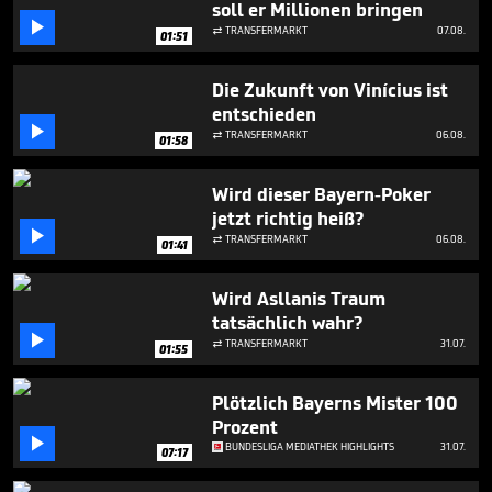
soll er Millionen bringen
3

minutes,
TRANSFERMARKT
07.08.

01:51
3
seconds
Die Zukunft von Vinícius ist
entschieden

TRANSFERMARKT
06.08.

01:58
Wird dieser Bayern-Poker
jetzt richtig heiß?

TRANSFERMARKT
06.08.

01:41
Wird Asllanis Traum
tatsächlich wahr?

TRANSFERMARKT
31.07.

01:55
Plötzlich Bayerns Mister 100
Prozent

BUNDESLIGA MEDIATHEK HIGHLIGHTS
31.07.
07:17