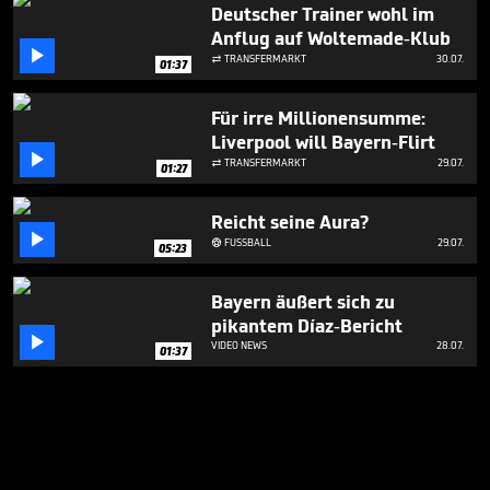
Deutscher Trainer wohl im
Anflug auf Woltemade-Klub

TRANSFERMARKT
30.07.

01:37
Für irre Millionensumme:
Liverpool will Bayern-Flirt

TRANSFERMARKT
29.07.

01:27
Reicht seine Aura?

FUSSBALL
29.07.

05:23
Bayern äußert sich zu
pikantem Díaz-Bericht

VIDEO NEWS
28.07.
01:37