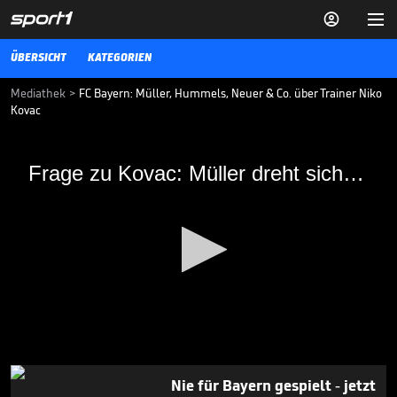


ÜBERSICHT
KATEGORIEN
Mediathek
>
FC Bayern: Müller, Hummels, Neuer & Co. über Trainer Niko
Kovac
Frage zu Kovac: Müller dreht sich weg
Frage zu Kovac: Müller dreht sich weg
Nach dem Pokalfinale werden die Bayern-Starsauch auf Niko Kovac
angesprochen. Mats Hummels will die Leistung des Trainers nicht
beurteilen, Thomas Müller reagiert genervt.
VIDEO NEWS
26.05.19
BVB-Offerte erneut
gescheitert?

TRANSFERMARKT
07.08.

00:51
0
seconds
Nie für Bayern gespielt - jetzt
of