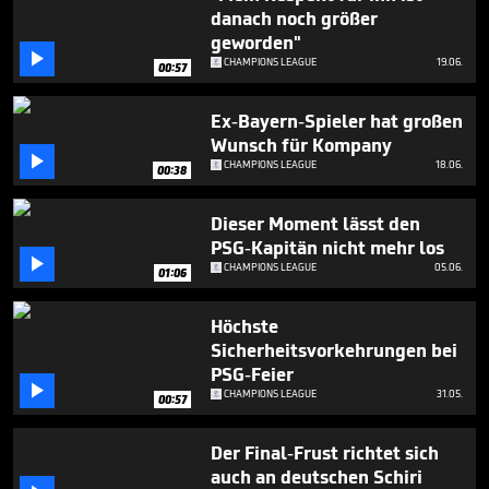
minutes,
danach noch größer
37
geworden"
seconds

CHAMPIONS LEAGUE
19.06.
00:57
Ex-Bayern-Spieler hat großen
Wunsch für Kompany

CHAMPIONS LEAGUE
18.06.
00:38
Dieser Moment lässt den
PSG-Kapitän nicht mehr los

CHAMPIONS LEAGUE
05.06.
01:06
Höchste
Sicherheitsvorkehrungen bei
PSG-Feier

CHAMPIONS LEAGUE
31.05.
00:57
Der Final-Frust richtet sich
auch an deutschen Schiri