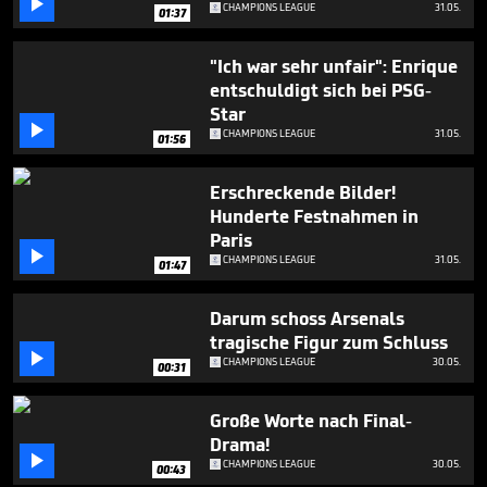

CHAMPIONS LEAGUE
31.05.
01:37
"Ich war sehr unfair": Enrique
entschuldigt sich bei PSG-
Star

CHAMPIONS LEAGUE
31.05.
01:56
Erschreckende Bilder!
Hunderte Festnahmen in
Paris

CHAMPIONS LEAGUE
31.05.
01:47
Darum schoss Arsenals
tragische Figur zum Schluss

CHAMPIONS LEAGUE
30.05.
00:31
Große Worte nach Final-
Drama!

CHAMPIONS LEAGUE
30.05.
00:43