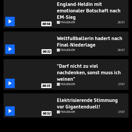
England-Heldin mit
emotionaler Botschaft nach
EM-Sieg

FRAUEN-EM
28.07.
00:56
Weltfußballerin hadert nach
Final-Niederlage

FRAUEN-EM
28.07.
00:32
"Darf nicht zu viel
nachdenken, sonst muss ich
weinen"

FRAUEN-EM
27.07.
00:35
Elektrisierende Stimmung
vor Gigantenduell!

FRAUEN-EM
27.07.
00:52