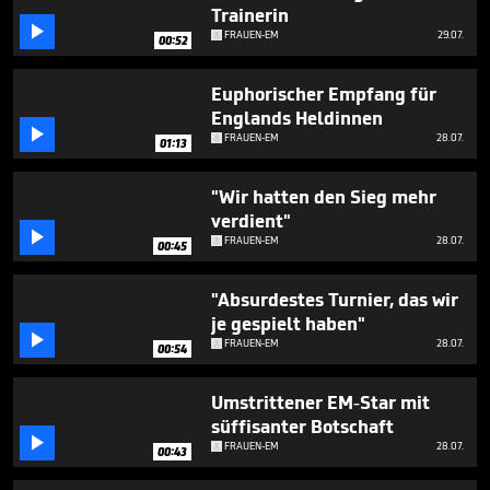
1
Trainerin
minute,

FRAUEN-EM
29.07.
00:52
25
seconds
Euphorischer Empfang für
Englands Heldinnen

FRAUEN-EM
28.07.
01:13
"Wir hatten den Sieg mehr
verdient"

FRAUEN-EM
28.07.
00:45
"Absurdestes Turnier, das wir
je gespielt haben"

FRAUEN-EM
28.07.
00:54
Umstrittener EM-Star mit
süffisanter Botschaft

FRAUEN-EM
28.07.
00:43