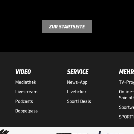
ZUR STARTSEITE
VIDEO
SERVICE
MEHR
Mediathek
News-App
TV-Pr
Livestream
Liveticker
Online
Spielo
Podcasts
Sport1 Deals
Sportw
Doppelpass
SPORT1