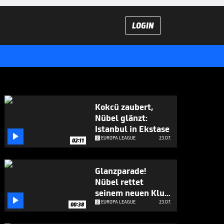
LOGIN
Kokcü zaubert,
Nübel glänzt:
Istanbul in Ekstase

EUROPA LEAGUE
23.07.
02:11
Glanzparade!
Nübel rettet
seinem neuen Klub

den Sieg
EUROPA LEAGUE
23.07.
00:38