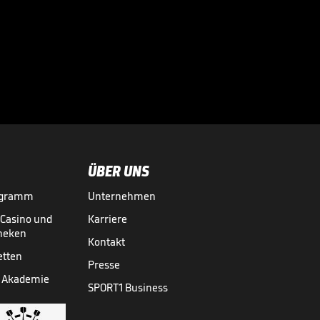
doch Freiburgs
Fans feiern

trotzdem
EUROPA LEAGUE
20.05.
00:56
ÜBER UNS
ogramm
Unternehmen
-Casino und
Karriere
theken
Kontakt
etten
Presse
 Akademie
SPORT1 Business