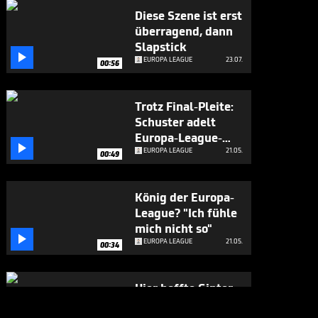
Diese Szene ist erst
überragend, dann
Slapstick

EUROPA LEAGUE
23.07.
00:56
Trotz Final-Pleite:
Schuster adelt
Europa-League-

Reise
EUROPA LEAGUE
21.05.
00:49
König der Europa-
League? "Ich fühle
mich nicht so"

EUROPA LEAGUE
21.05.
00:34
Hier hoffte Ginter
noch

EUROPA LEAGUE
21.05.