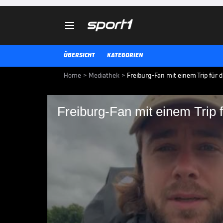

ÜBERSICHT
KATEGORIEN
Home
>
Mediathek
>
Freiburg-Fan mit einem Trip für d
Freiburg-Fan mit einem Trip f
Freiburg-Fan mit eine
Freiburg-Fan Lauri trampt zum E
erfüllt sich damit einen Traum.
EUROPA LEAGUE