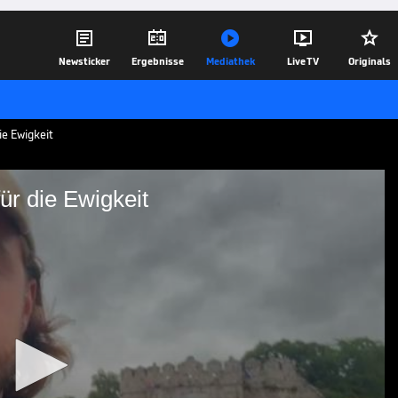





Newsticker
Ergebnisse
Mediathek
Live TV
Originals
ie Ewigkeit
ür die Ewigkeit
m Trip für die Ewigkeit
uropa League Finale in Istanbul und
20.05.26