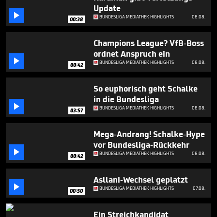
minute,
Update
38

BUNDESLIGA MEDIATHEK HIGHLIGHTS
08.08.
seconds
00:38
Champions League? VfB-Boss
ordnet Anspruch ein

BUNDESLIGA MEDIATHEK HIGHLIGHTS
08.08.
00:42
So euphorisch geht Schalke
in die Bundesliga

BUNDESLIGA MEDIATHEK HIGHLIGHTS
08.08.
03:57
Mega-Andrang! Schalke-Hype
vor Bundesliga-Rückkehr

BUNDESLIGA MEDIATHEK HIGHLIGHTS
08.08.
00:42
Asllani-Wechsel geplatzt

BUNDESLIGA MEDIATHEK HIGHLIGHTS
07.08.
00:50
Ein Streichkandidat