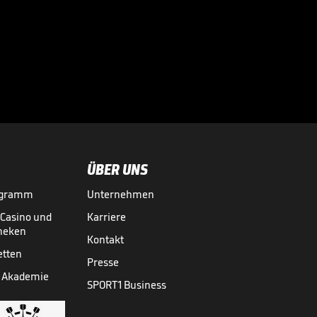
Sportdirektor
spricht Machtwort
bei BVB-Star

BUNDESLIGA MEDIATHEK HIGHLIGHTS
06.08.
00:34
ÜBER UNS
ogramm
Unternehmen
-Casino und
Karriere
theken
Kontakt
etten
Presse
 Akademie
SPORT1 Business