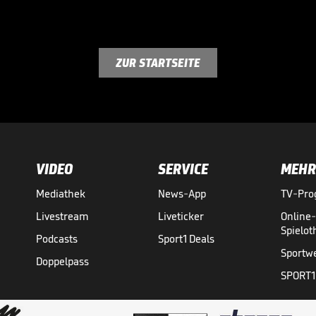
ZUR STARTSEITE
VIDEO
SERVICE
MEHR
Mediathek
News-App
TV-Pr
Livestream
Liveticker
Online
Spielo
Podcasts
Sport1 Deals
Sportw
Doppelpass
SPORT1