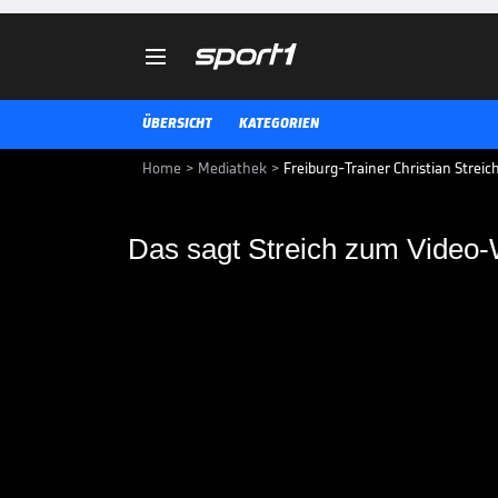

ÜBERSICHT
KATEGORIEN
Home
>
Mediathek
>
Freiburg-Trainer Christian Strei
Das sagt Streich zum Video
Das sagt Streich zu
Durch den kuriosesten Videobewei
das Montagsspiel bei Mainz 05. Tr
ein anderes Spiel der Breisgauer 
BUNDESLIGA MEDIATHEK HIGHLIGHTS