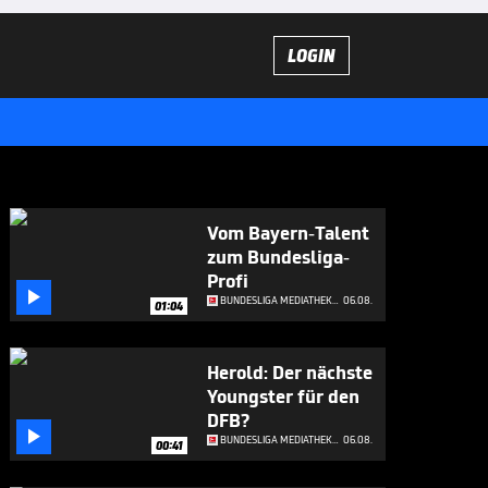
LOGIN
Vom Bayern-Talent
zum Bundesliga-
Profi

BUNDESLIGA MEDIATHEK HIGHLIGHTS
06.08.
01:04
Herold: Der nächste
Youngster für den
DFB?

BUNDESLIGA MEDIATHEK HIGHLIGHTS
06.08.
00:41