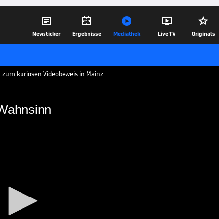





Newsticker
Ergebnisse
Mediathek
Live TV
Originals
ch zum kuriosen Videobeweis in Mainz
-Wahnsinn
m Video-Wahnsinn
s der Saison verliert der SC Freiburg
ainer Christian Streich erinnert sich an
aus dieser Spielzeit.
17.04.18