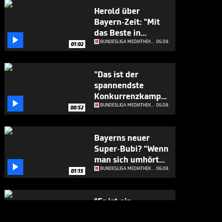
Herold über
Bayern-Zeit: "Mit
das Beste in

Europa"
BUNDESLIGA MEDIATHEK HIGHLIGHTS
06.08.
01:02
"Das ist der
spannendste
Konkurrenzkampf

beim FC Bayern"
BUNDESLIGA MEDIATHEK HIGHLIGHTS
06.08.
00:52
Bayerns neuer
Super-Bubi? "Wenn
man sich umhört

..."
BUNDESLIGA MEDIATHEK HIGHLIGHTS
06.08.
01:15
"Er ist ein
Geschenk für die