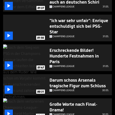
auch an deutschen Schiri

CHAMPIONS LEAGUE
31.05.
01:37
"Ich war sehr unfair": Enrique
entschuldigt sich bei PSG-
Star

CHAMPIONS LEAGUE
31.05.
01:56
Erschreckende Bilder!
Hunderte Festnahmen in
Paris

CHAMPIONS LEAGUE
31.05.
01:47
Darum schoss Arsenals
tragische Figur zum Schluss

CHAMPIONS LEAGUE
30.05.
00:31
Große Worte nach Final-
Drama!

CHAMPIONS LEAGUE
30.05.