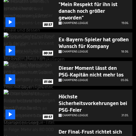
1
"Mein Respekt für ihn ist
minute,
danach noch größer
3
geworden"
seconds

CHAMPIONS LEAGUE
19.06.
00:57
Ex-Bayern-Spieler hat großen
Wunsch für Kompany

CHAMPIONS LEAGUE
18.06.
00:38
Dieser Moment lässt den
PSG-Kapitän nicht mehr los

CHAMPIONS LEAGUE
05.06.
01:06
Höchste
Sicherheitsvorkehrungen bei
PSG-Feier

CHAMPIONS LEAGUE
31.05.
00:57
Der Final-Frust richtet sich