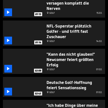
versagen komplett die
Nerven

GOLF
15.03.

01:15
NFL-Superstar plötzlich
Golfer - und trifft fast
Zuschauer

GOLF
14.02.

01:14
"Kann das nicht glauben!"
Newcomer feiert größten
Erfolg

GOLF
01.02.

02:09
Deutsche Golf-Hoffnung
feiert Sensationssieg

GOLF
01.02.

02:45
"Ich habe Dinge über meine