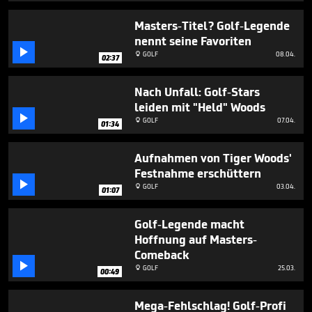
3
minutes,
Masters-Titel? Golf-Legende
49
nennt seine Favoriten
seconds

GOLF
08.04.

02:37
Nach Unfall: Golf-Stars
leiden mit "Held" Woods

GOLF
07.04.

01:34
Aufnahmen von Tiger Woods'
Festnahme erschüttern

GOLF
03.04.

01:07
Golf-Legende macht
Hoffnung auf Masters-
Comeback

GOLF
25.03.

00:49
Mega-Fehlschlag! Golf-Profi