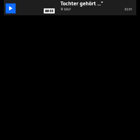
Tochter gehört ..."

GOLF
02.01.

00:55