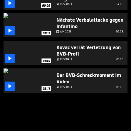

FUSSBALL
04.08.

00:40
Nächste Verbalattacke gegen
Infantino

WM 2026
02.08.
01:37
Kovac verrät Verletzung von
BVB-Profi

FUSSBALL
01.08.

01:15
Der BVB-Schreckmoment im
Video

FUSSBALL
01.08.

05:11