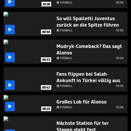

minute,
FUSSBALL
06.08.

02:26
14
seconds
So will Spalletti Juventus
zurück an die Spitze führen

FUSSBALL
05.08.

00:50
Mudryk-Comeback? Das sagt
Alonso

FUSSBALL
05.08.

00:33
Fans flippen bei Salah-
Ankunft in Türkei völlig aus

FUSSBALL
05.08.

00:43
Großes Lob für Alonso

FUSSBALL
05.08.

00:23
Nächste Station für ter
Stegen steht fest