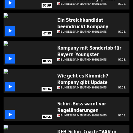
minutes,

BUNDESLIGA MEDIATHEK HIGHLIGHTS
07.08.
00:50
13
seconds
Ein Streichkandidat
beeindruckt Kompany

BUNDESLIGA MEDIATHEK HIGHLIGHTS
07.08.
01:29
Kompany mit Sonderlob für
Bayern-Youngster

BUNDESLIGA MEDIATHEK HIGHLIGHTS
07.08.
01:55
Wie geht es Kimmich?
Kompany gibt Update

BUNDESLIGA MEDIATHEK HIGHLIGHTS
07.08.
00:34
Schiri-Boss warnt vor
Regeländerungen

BUNDESLIGA MEDIATHEK HIGHLIGHTS
07.08.
02:56
DFB-Schiri-Coach: "VAR in