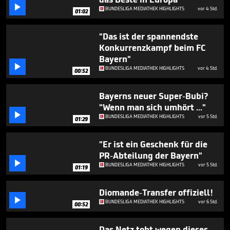
minutes,

BUNDESLIGA MEDIATHEK HIGHLIGHTS
vor 4 Std.
29
01:02
seconds
"Das ist der spannendste
Konkurrenzkampf beim FC
Bayern"

BUNDESLIGA MEDIATHEK HIGHLIGHTS
vor 4 Std.
00:52
Bayerns neuer Super-Bubi?
"Wenn man sich umhört ..."

BUNDESLIGA MEDIATHEK HIGHLIGHTS
vor 5 Std.
01:29
"Er ist ein Geschenk für die
PR-Abteilung der Bayern"

BUNDESLIGA MEDIATHEK HIGHLIGHTS
vor 5 Std.
01:19
Diomande-Transfer offiziell!

BUNDESLIGA MEDIATHEK HIGHLIGHTS
vor 6 Std.
00:52
Das Netz tobt wegen dieses