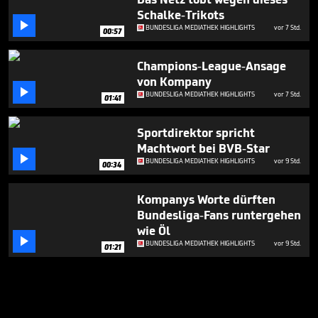
Schalke-Trikots

BUNDESLIGA MEDIATHEK HIGHLIGHTS
vor 7 Std.
00:57
Champions-League-Ansage
von Kompany

BUNDESLIGA MEDIATHEK HIGHLIGHTS
vor 7 Std.
01:41
Sportdirektor spricht
Machtwort bei BVB-Star

BUNDESLIGA MEDIATHEK HIGHLIGHTS
vor 9 Std.
00:34
Kompanys Worte dürften
Bundesliga-Fans runtergehen
wie Öl

BUNDESLIGA MEDIATHEK HIGHLIGHTS
vor 9 Std.
01:21