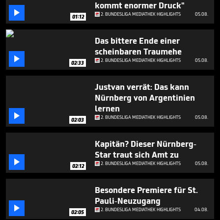
seconds
kommt enormer Druck"

2. BUNDESLIGA MEDIATHEK HIGHLIGHTS
05.08.
01:12
Das bittere Ende einer
scheinbaren Traumehe

2. BUNDESLIGA MEDIATHEK HIGHLIGHTS
05.08.
02:33
Justvan verrät: Das kann
Nürnberg von Argentinien
lernen

2. BUNDESLIGA MEDIATHEK HIGHLIGHTS
05.08.
02:03
Kapitän? Dieser Nürnberg-
Star traut sich Amt zu

2. BUNDESLIGA MEDIATHEK HIGHLIGHTS
05.08.
02:12
Besondere Premiere für St.
Pauli-Neuzugang

2. BUNDESLIGA MEDIATHEK HIGHLIGHTS
04.08.
02:05