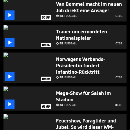
minutes,
Van Bommel macht im neuen
57
Job direkt eine Ansage!
seconds

INT. FUSSBALL
07.08.

00:58
Trauer um ermordeten
Nationalspieler

INT. FUSSBALL
07.08.

00:24
Norwegens Verbands-
Präsidentin fordert
Infantino-Rücktritt

INT. FUSSBALL
07.08.

00:28
Mega-Show für Salah im
Stadion

INT. FUSSBALL
06.08.

01:00
Feuershow, Paraglider und
Jubel: So wird dieser WM-