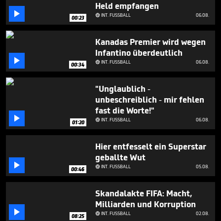
Held empfangen

INT. FUSSBALL
06.08.

00:23
Kanadas Premier wird wegen
Infantino überdeutlich

INT. FUSSBALL
06.08.

00:34
"Unglaublich -
unbeschreiblich - mir fehlen
fast die Worte!"

INT. FUSSBALL
06.08.

01:20
Hier entfesselt ein Superstar
geballte Wut

INT. FUSSBALL
05.08.

00:46
Skandalakte FIFA: Macht,
Milliarden und Korruption

INT. FUSSBALL
02.08.

08:25