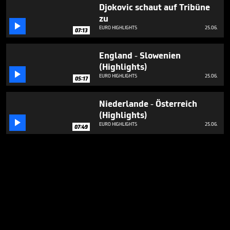
Djokovic schaut auf Tribüne
zu

EURO HIGHLIGHTS
25.06.
07:13
England - Slowenien
(Highlights)

EURO HIGHLIGHTS
25.06.
05:17
Niederlande - Österreich
(Highlights)

EURO HIGHLIGHTS
25.06.
07:49