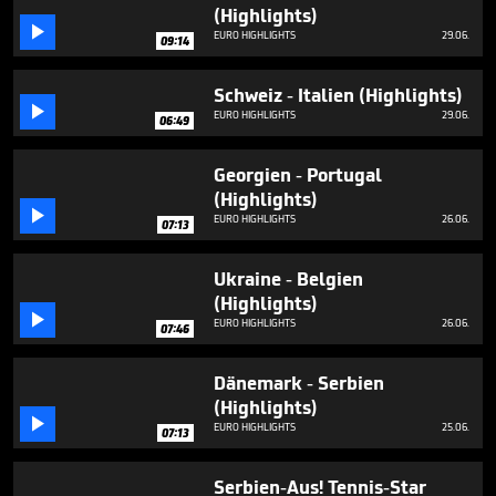
5
(Highlights)
minutes,

EURO HIGHLIGHTS
29.06.
09:14
17
seconds
Schweiz - Italien (Highlights)

EURO HIGHLIGHTS
29.06.
06:49
Georgien - Portugal
(Highlights)

EURO HIGHLIGHTS
26.06.
07:13
Ukraine - Belgien
(Highlights)

EURO HIGHLIGHTS
26.06.
07:46
Dänemark - Serbien
(Highlights)

EURO HIGHLIGHTS
25.06.
07:13
Serbien-Aus! Tennis-Star