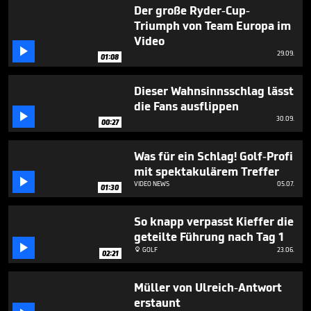
55
Der große Ryder-Cup-
seconds
Triumph von Team Europa im
Video

29.09.
01:08
Dieser Wahnsinnsschlag lässt
die Fans ausflippen

30.09.
00:27
Was für ein Schlag! Golf-Profi
mit spektakulärem Treffer

VIDEO NEWS
05.07.
01:30
So knapp verpasst Kieffer die
geteilte Führung nach Tag 1

GOLF
23.06.

02:21
Müller von Ulreich-Antwort
erstaunt