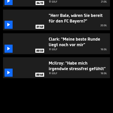

GOLF
21.06.

04:15
"Herr Bale, wären Sie bereit
für den FC Bayern?"

20.06.
01:40
Clark: "Meine beste Runde
liegt noch vor mir"

GOLF
18.06.

00:50
McIlroy: "Habe mich
irgendwie stressfrei gefühlt"

GOLF
18.06.

00:46