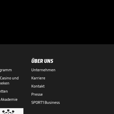
"Da wird immer
dieser eine Idiot
sein!"

PREMIER LEAGUE DARTS
21.05.
04:00
ÜBER UNS
ogramm
Unternehmen
-Casino und
Karriere
theken
Kontakt
etten
Presse
 Akademie
SPORT1 Business