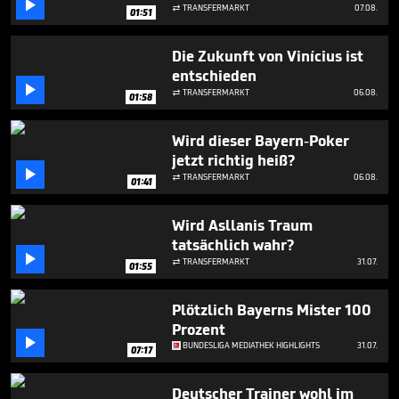

minute,
TRANSFERMARKT
07.08.

01:51
32
seconds
Die Zukunft von Vinícius ist
entschieden

TRANSFERMARKT
06.08.

01:58
Wird dieser Bayern-Poker
jetzt richtig heiß?

TRANSFERMARKT
06.08.

01:41
Wird Asllanis Traum
tatsächlich wahr?

TRANSFERMARKT
31.07.

01:55
Plötzlich Bayerns Mister 100
Prozent

BUNDESLIGA MEDIATHEK HIGHLIGHTS
31.07.
07:17
Deutscher Trainer wohl im