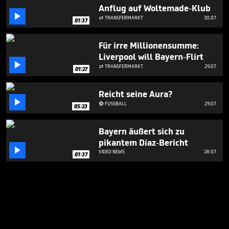
Anflug auf Woltemade-Klub

TRANSFERMARKT
30.07.

01:37
Für irre Millionensumme:
Liverpool will Bayern-Flirt

TRANSFERMARKT
29.07.

01:27
Reicht seine Aura?

FUSSBALL
29.07.

05:23
Bayern äußert sich zu
pikantem Díaz-Bericht

VIDEO NEWS
28.07.
01:37