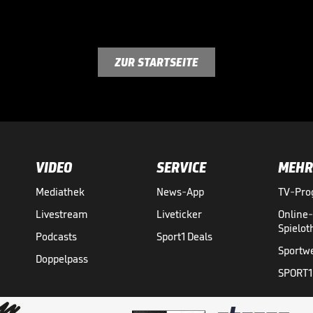
ZUR STARTSEITE
VIDEO
SERVICE
MEHR
Mediathek
News-App
TV-Pr
Livestream
Liveticker
Online
Spielo
Podcasts
Sport1 Deals
Sportw
Doppelpass
SPORT1