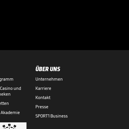
"Die FIFA will den
Fußball erpressen"

WM 2026
31.07.
01:19
ÜBER UNS
ogramm
Unternehmen
-Casino und
Karriere
theken
Kontakt
etten
Presse
 Akademie
SPORT1 Business