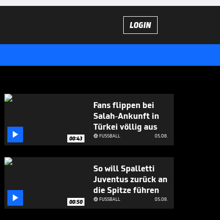
LOGIN
Fans flippen bei
Salah-Ankunft in
Türkei völlig aus

FUSSBALL
05.08.

00:43
So will Spalletti
Juventus zurück an
die Spitze führen

FUSSBALL
05.08.

00:50