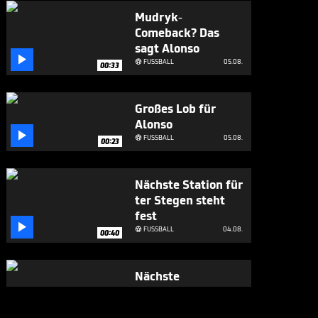
Mudryk-
Comeback? Das
sagt Alonso

FUSSBALL
05.08.

00:33
Großes Lob für
Alonso

FUSSBALL
05.08.

00:23
Nächste Station für
ter Stegen steht
fest

FUSSBALL
04.08.

00:40
Nächste
Verbalattacke
gegen Infantino