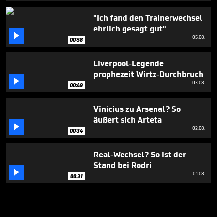
"Ich fand den Trainerwechsel
ehrlich gesagt gut"

05.08.
00:58
Liverpool-Legende
prophezeit Wirtz-Durchbruch

03.08.
00:49
Vinícius zu Arsenal? So
äußert sich Arteta

02.08.
00:34
Real-Wechsel? So ist der
Stand bei Rodri

01.08.
00:31