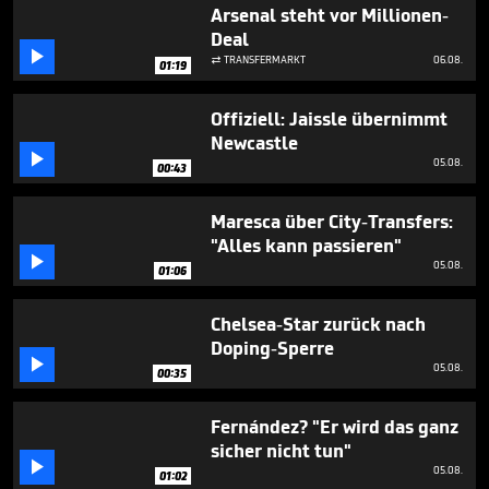
1
Arsenal steht vor Millionen-
minute,
Deal
41

TRANSFERMARKT
06.08.
seconds

01:19
Offiziell: Jaissle übernimmt
Newcastle

05.08.
00:43
Maresca über City-Transfers:
"Alles kann passieren"

05.08.
01:06
Chelsea-Star zurück nach
Doping-Sperre

05.08.
00:35
Fernández? "Er wird das ganz
sicher nicht tun"

05.08.
01:02