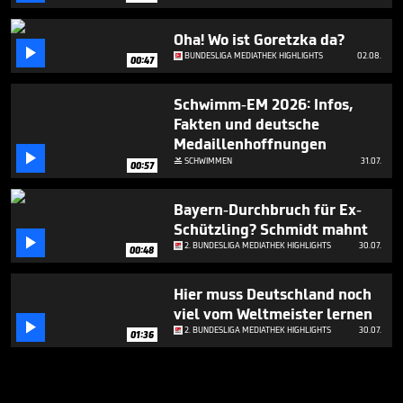
Oha! Wo ist Goretzka da?

BUNDESLIGA MEDIATHEK HIGHLIGHTS
02.08.
00:47
Schwimm-EM 2026: Infos,
Fakten und deutsche
Medaillenhoffnungen

SCHWIMMEN
31.07.

00:57
Bayern-Durchbruch für Ex-
Schützling? Schmidt mahnt

2. BUNDESLIGA MEDIATHEK HIGHLIGHTS
30.07.
00:48
Hier muss Deutschland noch
viel vom Weltmeister lernen

2. BUNDESLIGA MEDIATHEK HIGHLIGHTS
30.07.
01:36