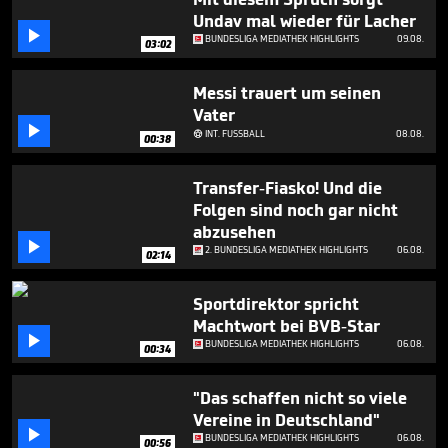
seconds
Undav mal wieder für Lacher

BUNDESLIGA MEDIATHEK HIGHLIGHTS
09.08.
03:02
Messi trauert um seinen
Vater

INT. FUSSBALL
08.08.

00:38
Transfer-Fiasko! Und die
Folgen sind noch gar nicht
abzusehen

2. BUNDESLIGA MEDIATHEK HIGHLIGHTS
06.08.
02:14
Sportdirektor spricht
Machtwort bei BVB-Star

BUNDESLIGA MEDIATHEK HIGHLIGHTS
06.08.
00:34
"Das schaffen nicht so viele
Vereine in Deutschland"

BUNDESLIGA MEDIATHEK HIGHLIGHTS
06.08.
00:56