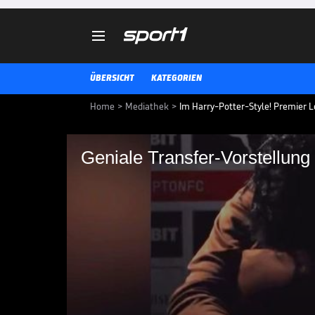

ÜBERSICHT
KATEGORIEN
Home
>
Mediathek
>
Im Harry-Potter-Style! Premier L
Geniale Transfer-Vorstellung 
Geniale Transfer-Vor
Es hatte sich in den vergangene
Ramsdale den FC Arsenal noch verl