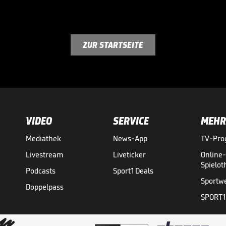
ZUR STARTSEITE
VIDEO
SERVICE
MEHR
Mediathek
News-App
TV-Pr
Livestream
Liveticker
Online
Spielo
Podcasts
Sport1 Deals
Sportw
Doppelpass
SPORT1