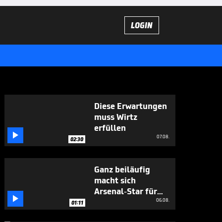
LOGIN
Diese Erwartungen
muss Wirtz
erfüllen

07.08.
02:30
Ganz beiläufig
macht sich
Arsenal-Star für

Vini Jr. stark
06.08.
01:11