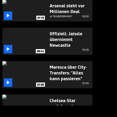
Arsenal steht vor
Millionen-Deal

TRANSFERMARKT
06.08.

01:19
Offiziell: Jaissle
übernimmt
Newcastle

05.08.
00:43
Maresca über City-
Transfers: "Alles
kann passieren"

05.08.
01:06
Chelsea-Star
zurück nach
Doping-Sperre

05.08.