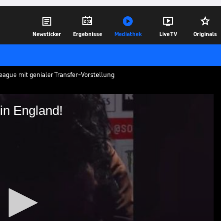





Newsticker
Ergebnisse
Mediathek
Live TV
Originals
eague mit genialer Transfer-Vorstellung
in England!
stellung in England!
n Tagen angedeutet, dass Aaron
assen könnte, jetzt ist es offiziell.
30.08.24