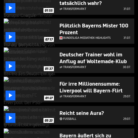
tatsächlich wahr?

TRANSFERMARKT
31.07.

01:55
Plötzlich Bayerns Mister 100
Prozent

BUNDESLIGA MEDIATHEK HIGHLIGHTS
31.07.
07:17
Deutscher Trainer wohl im
Anflug auf Woltemade-Klub

TRANSFERMARKT
30.07.

01:37
Für irre Millionensumme:
Liverpool will Bayern-Flirt

TRANSFERMARKT
29.07.

01:27
Reicht seine Aura?

FUSSBALL
29.07.

05:23
Bayern äußert sich zu