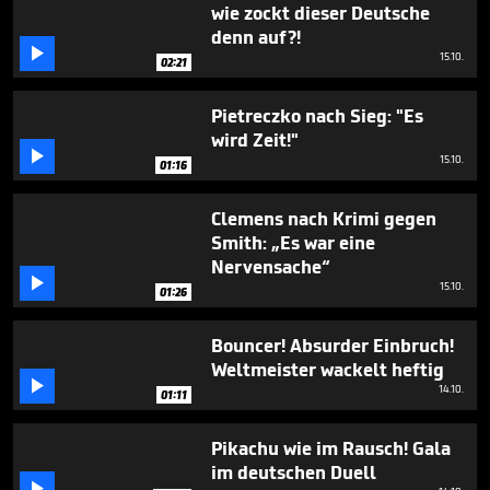
wie zockt dieser Deutsche
denn auf?!

15.10.
02:21
Pietreczko nach Sieg: "Es
wird Zeit!"

15.10.
01:16
Clemens nach Krimi gegen
Smith: „Es war eine
Nervensache“

15.10.
01:26
Bouncer! Absurder Einbruch!
Weltmeister wackelt heftig

14.10.
01:11
Pikachu wie im Rausch! Gala
im deutschen Duell
