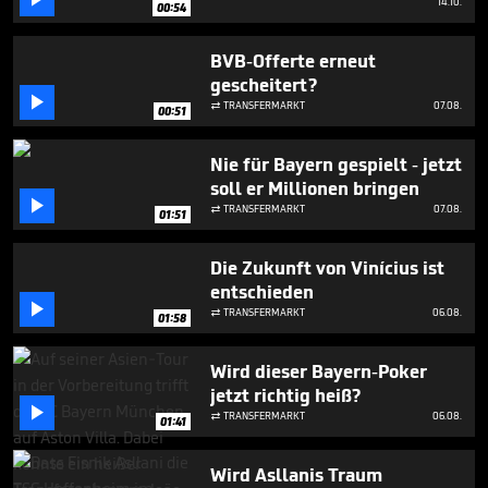
14.10.
00:54
BVB-Offerte erneut
gescheitert?

TRANSFERMARKT
07.08.

00:51
Nie für Bayern gespielt - jetzt
soll er Millionen bringen

TRANSFERMARKT
07.08.

01:51
Die Zukunft von Vinícius ist
entschieden

TRANSFERMARKT
06.08.

01:58
Wird dieser Bayern-Poker
jetzt richtig heiß?

TRANSFERMARKT
06.08.

01:41
Wird Asllanis Traum