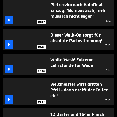
4
Pietreczko nach Halbfinal-
minutes,
Einzug: "Bombastisch, mehr
55
seconds
muss ich nicht sagen"

15.10.
01:47
Dieser Walk-On sorgt für
absolute Partystimmung!

15.10.
01:13
White Wash! Extreme
Lehrstunde für Wade

15.10.
01:59
Weltmeister wirft dritten
Pfeil - dann greift der Caller
ein!

15.10.
02:31
12-Darter und 164er Finish -