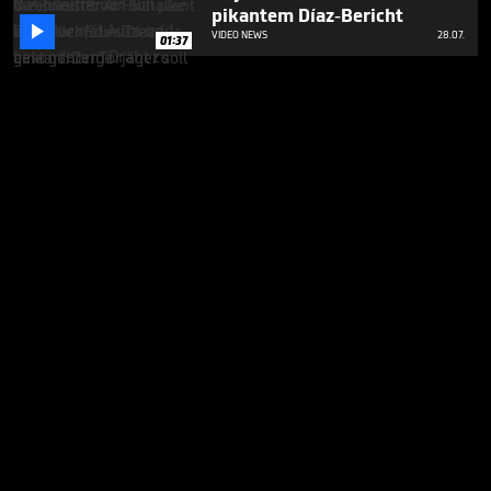
pikantem Díaz-Bericht

VIDEO NEWS
28.07.
01:37