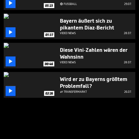

FUSSBALL
29.07.

05:23
Bayern äußert sich zu
pikantem Díaz-Bericht

VIDEO NEWS
28.07.
01:37
Diese Vini-Zahlen wären der
Wahnsinn

VIDEO NEWS
28.07.
00:46
Wird er zu Bayerns größtem
Problemfall?

TRANSFERMARKT
26.07.

02:26