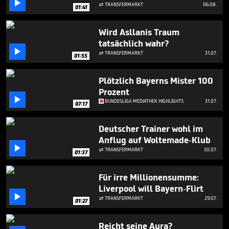

minute,
TRANSFERMARKT
06.08.

01:41
10
seconds
Wird Asllanis Traum
tatsächlich wahr?

TRANSFERMARKT
31.07.

01:55
Plötzlich Bayerns Mister 100
Prozent

BUNDESLIGA MEDIATHEK HIGHLIGHTS
31.07.
07:17
Deutscher Trainer wohl im
Anflug auf Woltemade-Klub

TRANSFERMARKT
30.07.

01:37
Für irre Millionensumme:
Liverpool will Bayern-Flirt

TRANSFERMARKT
29.07.

01:27
Reicht seine Aura?