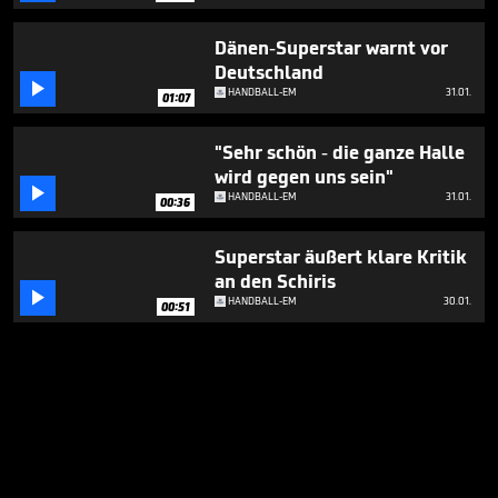
Dänen-Superstar warnt vor
Deutschland

HANDBALL-EM
31.01.
01:07
"Sehr schön - die ganze Halle
wird gegen uns sein"

HANDBALL-EM
31.01.
00:36
Superstar äußert klare Kritik
an den Schiris

HANDBALL-EM
30.01.
00:51