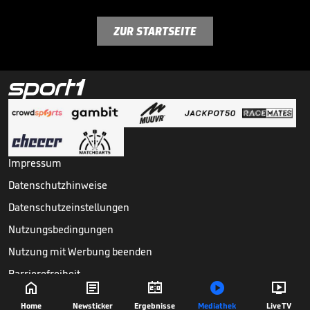
ZUR STARTSEITE
Impressum
Datenschutzhinweise
Datenschutzeinstellungen
Nutzungsbedingungen
Nutzung mit Werbung beenden
Barrierefreiheit





Copyright ©
2026
Sport1 GmbH. Alle Rechte vorbehalten.
Home
Newsticker
Ergebnisse
Mediathek
Live TV