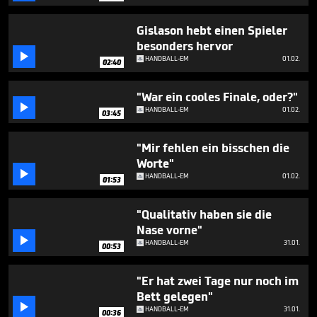
minutes,
12
seconds
Gislason hebt einen Spieler
besonders hervor

HANDBALL-EM
01.02.
02:40
"War ein cooles Finale, oder?"

HANDBALL-EM
01.02.
03:45
"Mir fehlen ein bisschen die
Worte"

HANDBALL-EM
01.02.
01:53
"Qualitativ haben sie die
Nase vorne"

HANDBALL-EM
31.01.
00:53
"Er hat zwei Tage nur noch im
Bett gelegen"

HANDBALL-EM
31.01.
00:36