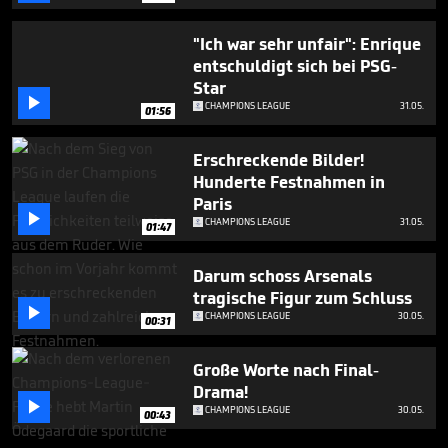
"Ich war sehr unfair": Enrique
entschuldigt sich bei PSG-
Star

CHAMPIONS LEAGUE
31.05.
01:56
Erschreckende Bilder!
Hunderte Festnahmen in
Paris

CHAMPIONS LEAGUE
31.05.
01:47
Darum schoss Arsenals
tragische Figur zum Schluss

CHAMPIONS LEAGUE
30.05.
00:31
Große Worte nach Final-
Drama!

CHAMPIONS LEAGUE
30.05.
00:43