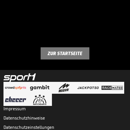
ZUR STARTSEITE
Impressum
Datenschutzhinweise
Datenschutzeinstellungen