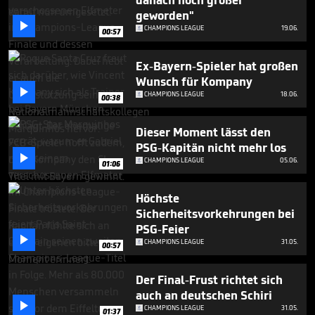
danach noch größer
1
geworden"
minute,

13
CHAMPIONS LEAGUE
19.06.
00:57
seconds
Ex-Bayern-Spieler hat großen
Wunsch für Kompany

CHAMPIONS LEAGUE
18.06.
00:38
Dieser Moment lässt den
PSG-Kapitän nicht mehr los

CHAMPIONS LEAGUE
05.06.
01:06
Höchste
Sicherheitsvorkehrungen bei
PSG-Feier

CHAMPIONS LEAGUE
31.05.
00:57
Der Final-Frust richtet sich
auch an deutschen Schiri

CHAMPIONS LEAGUE
31.05.
01:37