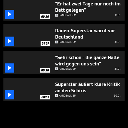
"Er hat zwei Tage nur noch im
Bett gelegen"

HANDBALL-EM
31.01.
00:36
Dänen-Superstar warnt vor
Deutschland

HANDBALL-EM
31.01.
01:07
"Sehr schön - die ganze Halle
wird gegen uns sein"

HANDBALL-EM
31.01.
00:36
Superstar äußert klare Kritik
an den Schiris

HANDBALL-EM
30.01.
00:51