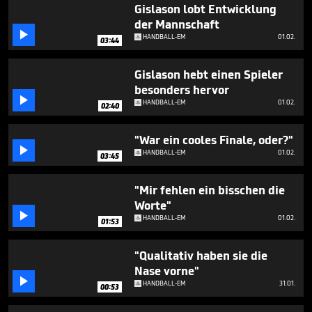
minutes,
Gislason lobt Entwicklung
53
der Mannschaft
seconds

HANDBALL-EM
01.02.
03:44
Gislason hebt einen Spieler
besonders hervor

HANDBALL-EM
01.02.
02:40
"War ein cooles Finale, oder?"

HANDBALL-EM
01.02.
03:45
"Mir fehlen ein bisschen die
Worte"

HANDBALL-EM
01.02.
01:53
"Qualitativ haben sie die
Nase vorne"

HANDBALL-EM
31.01.
00:53