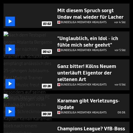
seconds
Mit diesem Spruch sorgt
Undav mal wieder für Lacher

BUNDESLIGA MEDIATHEK HIGHLIGHTS
vor 4 Std.
03:02
"Unglaublich, ein Idol - ich
fühle mich sehr geehrt"

BUNDESLIGA MEDIATHEK HIGHLIGHTS
vor 5 Std.
00:43
Ganz bitter! Kölns Neuem
unterläuft Eigentor der
seltenen Art

BUNDESLIGA MEDIATHEK HIGHLIGHTS
vor 6 Std.
03:26
Karaman gibt Verletzungs-
Update

BUNDESLIGA MEDIATHEK HIGHLIGHTS
08.08.
00:38
Champions League? VfB-Boss