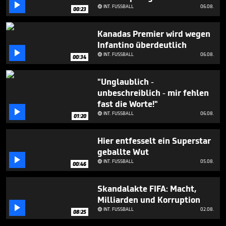

INT. FUSSBALL
06.08.

00:23
Kanadas Premier wird wegen
Infantino überdeutlich

INT. FUSSBALL
06.08.

00:34
"Unglaublich -
unbeschreiblich - mir fehlen
fast die Worte!"

INT. FUSSBALL
06.08.

01:20
Hier entfesselt ein Superstar
geballte Wut

INT. FUSSBALL
05.08.

00:46
Skandalakte FIFA: Macht,
Milliarden und Korruption

INT. FUSSBALL
02.08.

08:25