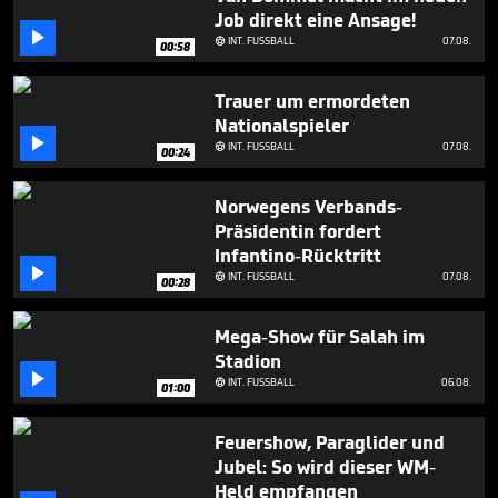
seconds
Job direkt eine Ansage!

INT. FUSSBALL
07.08.

00:58
Trauer um ermordeten
Nationalspieler

INT. FUSSBALL
07.08.

00:24
Norwegens Verbands-
Präsidentin fordert
Infantino-Rücktritt

INT. FUSSBALL
07.08.

00:28
Mega-Show für Salah im
Stadion

INT. FUSSBALL
06.08.

01:00
Feuershow, Paraglider und
Jubel: So wird dieser WM-
Held empfangen