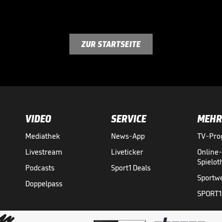
ZUR STARTSEITE
VIDEO
SERVICE
MEHR
Mediathek
News-App
TV-Pr
Livestream
Liveticker
Online
Spielo
Podcasts
Sport1 Deals
Sportw
Doppelpass
SPORT1