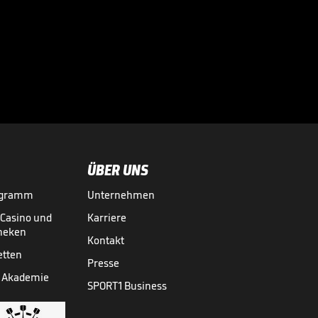
Sportdirektor
spricht Machtwort
bei BVB-Star

BUNDESLIGA MEDIATHEK HIGHLIGHTS
vor 11 Std.
00:34
ÜBER UNS
ogramm
Unternehmen
-Casino und
Karriere
theken
Kontakt
etten
Presse
 Akademie
SPORT1 Business