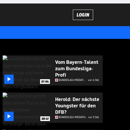
LOGIN
Vom Bayern-Talent
zum Bundesliga-
Profi

BUNDESLIGA MEDIATHEK HIGHLIGHTS
vor 4 Std.
01:04
Herold: Der nächste
Youngster für den
DFB?

BUNDESLIGA MEDIATHEK HIGHLIGHTS
vor 5 Std.
00:41