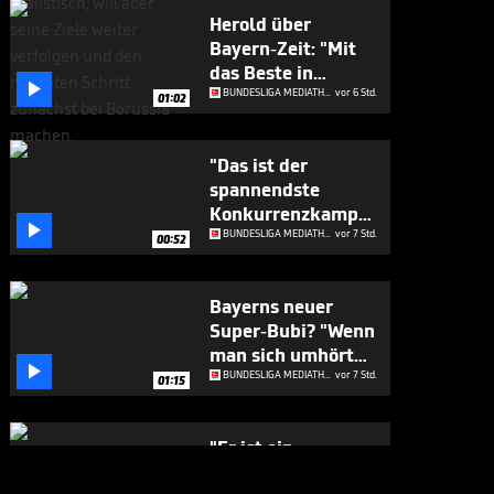
Herold über
Bayern-Zeit: "Mit
das Beste in

Europa"
BUNDESLIGA MEDIATHEK HIGHLIGHTS
vor 6 Std.
01:02
"Das ist der
spannendste
Konkurrenzkampf

beim FC Bayern"
BUNDESLIGA MEDIATHEK HIGHLIGHTS
vor 7 Std.
00:52
Bayerns neuer
Super-Bubi? "Wenn
man sich umhört

..."
BUNDESLIGA MEDIATHEK HIGHLIGHTS
vor 7 Std.
01:15
"Er ist ein
Geschenk für die