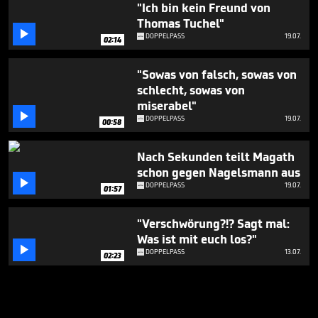
"Ich bin kein Freund von
Thomas Tuchel"

DOPPELPASS
19.07.
02:14
"Sowas von falsch, sowas von
schlecht, sowas von
miserabel"

DOPPELPASS
19.07.
00:58
Nach Sekunden teilt Magath
schon gegen Nagelsmann aus

DOPPELPASS
19.07.
01:57
"Verschwörung?!? Sagt mal:
Was ist mit euch los?"

DOPPELPASS
13.07.
02:23