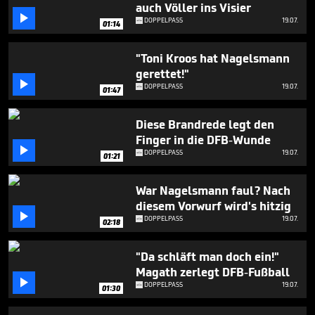
minute,
auch Völler ins Visier
55

DOPPELPASS
19.07.
01:14
seconds
"Toni Kroos hat Nagelsmann
gerettet!"

DOPPELPASS
19.07.
01:47
Diese Brandrede legt den
Finger in die DFB-Wunde

DOPPELPASS
19.07.
01:21
War Nagelsmann faul? Nach
diesem Vorwurf wird's hitzig

DOPPELPASS
19.07.
02:18
"Da schläft man doch ein!"
Magath zerlegt DFB-Fußball

DOPPELPASS
19.07.
01:30