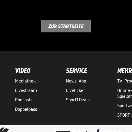
ZUR STARTSEITE
VIDEO
SERVICE
MEHR
Mediathek
News-App
TV-Pr
Livestream
Liveticker
Online
Spielo
Podcasts
Sport1 Deals
Sportw
Doppelpass
SPORT1