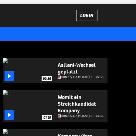
LOGIN
Asllani-Wechsel
geplatzt

BUNDESLIGA MEDIATHEK HIGHLIGHTS
07.08.
00:50
Womit ein
Streichkandidat
Kompany

beeindruckt
BUNDESLIGA MEDIATHEK HIGHLIGHTS
07.08.
01:29