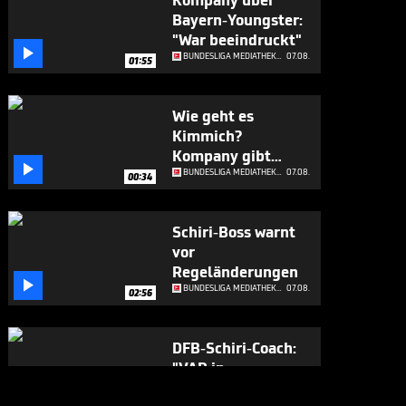
Kompany über
Bayern-Youngster:
"War beeindruckt"

BUNDESLIGA MEDIATHEK HIGHLIGHTS
07.08.
01:55
Wie geht es
Kimmich?
Kompany gibt

Update
BUNDESLIGA MEDIATHEK HIGHLIGHTS
07.08.
00:34
Schiri-Boss warnt
vor
Regeländerungen

BUNDESLIGA MEDIATHEK HIGHLIGHTS
07.08.
02:56
DFB-Schiri-Coach:
"VAR in
Deutschland ist

BUNDESLIGA MEDIATHEK HIGHLIGHTS
07.08.