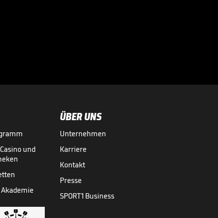
Bei diesen
Superstars
kassierte die

Bundesliga richtig
BUNDESLIGA MEDIATHEK HIGHLIGHTS
07.08.
03:01
ab
ÜBER UNS
ogramm
Unternehmen
-Casino und
Karriere
theken
Kontakt
etten
Presse
 Akademie
SPORT1 Business