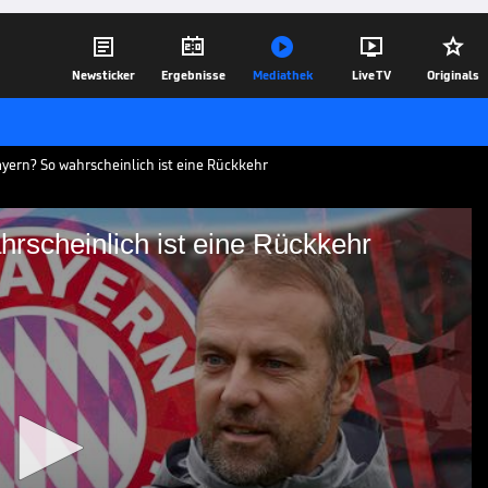





Newsticker
Ergebnisse
Mediathek
Live TV
Originals
yern? So wahrscheinlich ist eine Rückkehr
scheinlich ist eine Rückkehr
So wahrscheinlich ist
tze wird aktuell mit dem FC Bayern in
e Rückkehr zum Rekordmeister wirklich