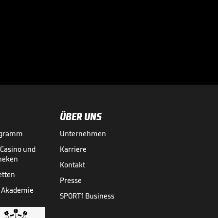

VIDEO NEWS
28.07.
01:37
ÜBER UNS
ogramm
Unternehmen
-Casino und
Karriere
theken
Kontakt
etten
Presse
 Akademie
SPORT1 Business