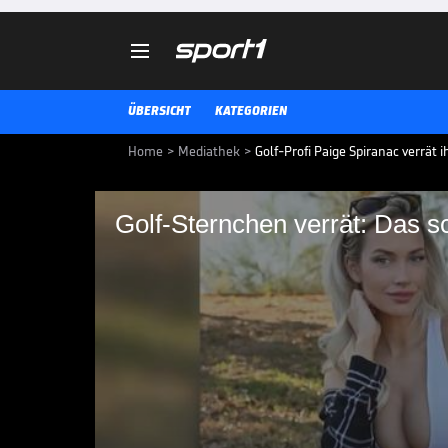

ÜBERSICHT
KATEGORIEN
Home
>
Mediathek
>
Golf-Profi Paige Spiranac verrät 
Golf-Sternchen verrät: Das s
Golf-Sternchen verrät
beim Dating
Paige Spiranac ist eine bekannt
Follower hat die Golf-Beauty und 
VIDEO NEWS