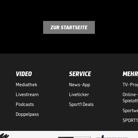
ZUR STARTSEITE
VIDEO
SERVICE
MEHR
Mediathek
News-App
TV-Pr
Livestream
Liveticker
Online
Spielo
Podcasts
Sport1 Deals
Sportw
Doppelpass
SPORT1