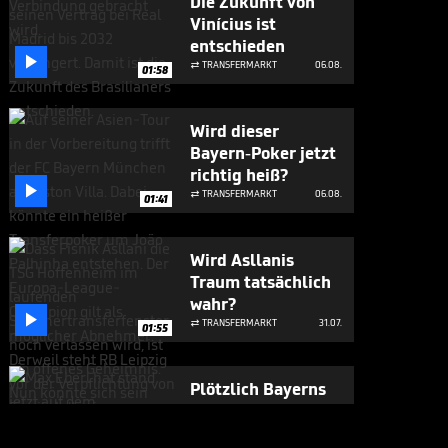
Die Zukunft von
Vinícius ist
entschieden

TRANSFERMARKT
06.08.

01:58
Wird dieser
Bayern-Poker jetzt
richtig heiß?

TRANSFERMARKT
06.08.

01:41
Wird Asllanis
Traum tatsächlich
wahr?

TRANSFERMARKT
31.07.

01:55
Plötzlich Bayerns
Mister 100 Prozent

BUNDESLIGA MEDIATHEK HIGHLIGHTS
31.07.
07:17