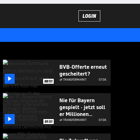
LOGIN
BVB-Offerte erneut
gescheitert?

TRANSFERMARKT
07.08.

00:51
Nie für Bayern
gespielt - jetzt soll
er Millionen

bringen
TRANSFERMARKT
07.08.

01:51