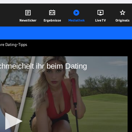





Newsticker
Ergebnisse
Mediathek
Live TV
Originals
ihre Dating-Tipps
chmeichelt ihr beim Dating
: Das schmeichelt ihr
e Instagram-Queen. Knapp drei Millionen
denen verrät sie jetzt ihre Dating-Tipps.
10.12.20