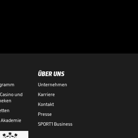
Kompany
schwärmt von
Bayern-Fans in

Südkorea
BUNDESLIGA MEDIATHEK HIGHLIGHTS
04.08.
00:59
ÜBER UNS
ogramm
Unternehmen
-Casino und
Karriere
theken
Kontakt
etten
Presse
 Akademie
SPORT1 Business