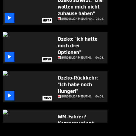
Dzeko scherzt: "Die
wollen mich nicht
zuhause haben"

BUNDESLIGA MEDIATHEK HIGHLIGHTS
05.08.
00:47
Dzeko: "Ich hatte
noch drei
Optionen"

BUNDESLIGA MEDIATHEK HIGHLIGHTS
04.08.
00:28
Dzeko-Rückkehr:
"Ich habe noch
Hunger!"

BUNDESLIGA MEDIATHEK HIGHLIGHTS
04.08.
01:22
WM-Fahrer?
Kompany plant
"fast

BUNDESLIGA MEDIATHEK HIGHLIGHTS
04.08.