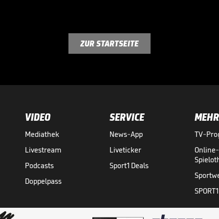
ZUR STARTSEITE
VIDEO
SERVICE
MEHR
Mediathek
News-App
TV-Pr
Livestream
Liveticker
Online
Spielo
Podcasts
Sport1 Deals
Sportw
Doppelpass
SPORT1