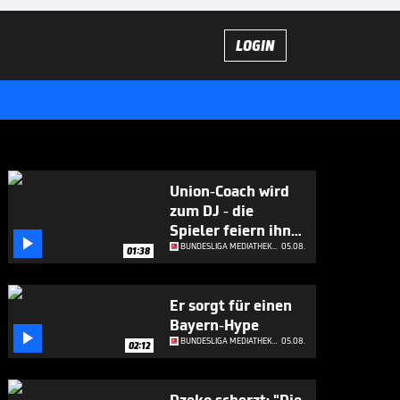
LOGIN
Union-Coach wird
zum DJ - die
Spieler feiern ihn

ab
BUNDESLIGA MEDIATHEK HIGHLIGHTS
05.08.
01:38
Er sorgt für einen
Bayern-Hype

BUNDESLIGA MEDIATHEK HIGHLIGHTS
05.08.
02:12