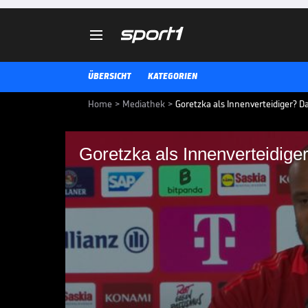

ÜBERSICHT
KATEGORIEN
Home
>
Mediathek
>
Goretzka als Innenverteidiger? 
Goretzka als Innenverteidig
Goretzka als Innenve
Kompany
Bayern-Trainer Vincent Kompany s
Innenverteidiger-Position und gi
Goretzka.