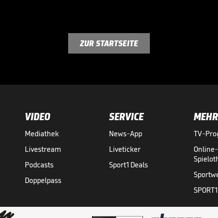
ZUR STARTSEITE
VIDEO
SERVICE
MEHR
Mediathek
News-App
TV-Pr
Livestream
Liveticker
Online
Spielo
Podcasts
Sport1 Deals
Sportw
Doppelpass
SPORT1