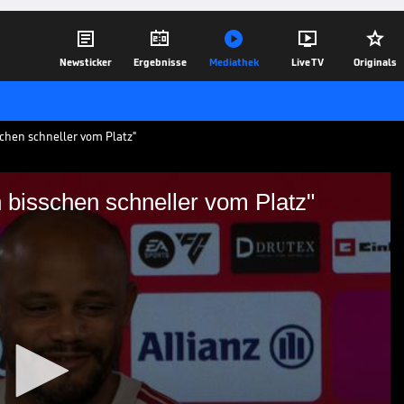





Newsticker
Ergebnisse
Mediathek
Live TV
Originals
chen schneller vom Platz"
 bisschen schneller vom Platz"
 er ein bisschen
stag sein letztes Heimspiel für den FC
any gibt es eine Startelfgarantie.
15.05.26