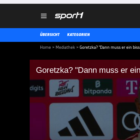

ÜBERSICHT
KATEGORIEN
Home
>
Mediathek
>
Goretzka? "Dann muss er ein biss
Goretzka? "Dann muss er ein
Goretzka? "Dann muss
schneller vom Platz"
Leon Goretzka bestreitet am Sam
Bayern. Von Trainer Vincent Komp
BUNDESLIGA MEDIATHEK HIGHLIGHTS