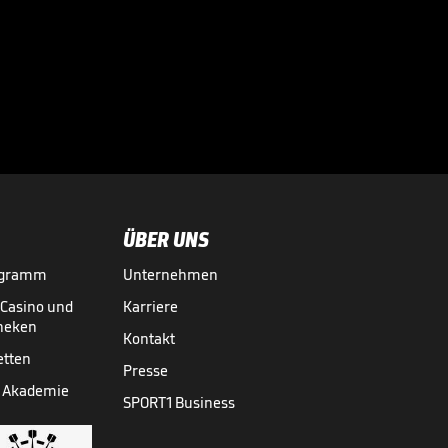
Sportdirektor
spricht Machtwort
bei BVB-Star

BUNDESLIGA MEDIATHEK HIGHLIGHTS
06.08.
00:34
ÜBER UNS
ogramm
Unternehmen
-Casino und
Karriere
theken
Kontakt
etten
Presse
 Akademie
SPORT1 Business