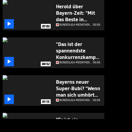
Herold über
Bayern-Zeit: "Mit
das Beste in

Europa"
BUNDESLIGA MEDIATHEK HIGHLIGHTS
06.08.
01:02
"Das ist der
spannendste
Konkurrenzkampf

beim FC Bayern"
BUNDESLIGA MEDIATHEK HIGHLIGHTS
06.08.
00:52
Bayerns neuer
Super-Bubi? "Wenn
man sich umhört

..."
BUNDESLIGA MEDIATHEK HIGHLIGHTS
06.08.
01:15
"Er ist ein
Geschenk für die