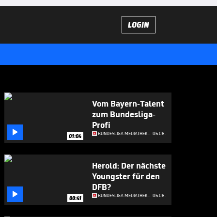
LOGIN
Vom Bayern-Talent
zum Bundesliga-
Profi

BUNDESLIGA MEDIATHEK HIGHLIGHTS
06.08.
01:04
Herold: Der nächste
Youngster für den
DFB?

BUNDESLIGA MEDIATHEK HIGHLIGHTS
06.08.
00:41