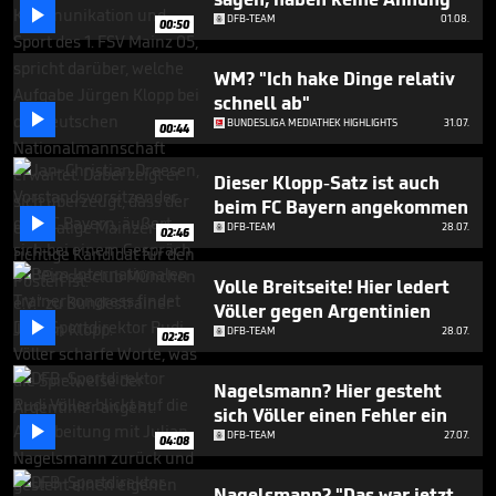
minutes,

DFB-TEAM
01.08.
38
00:50
seconds
WM? "Ich hake Dinge relativ
schnell ab"

BUNDESLIGA MEDIATHEK HIGHLIGHTS
31.07.
00:44
Dieser Klopp-Satz ist auch
beim FC Bayern angekommen

DFB-TEAM
28.07.
02:46
Volle Breitseite! Hier ledert
Völler gegen Argentinien

DFB-TEAM
28.07.
02:26
Nagelsmann? Hier gesteht
sich Völler einen Fehler ein

DFB-TEAM
27.07.
04:08
Nagelsmann? "Das war jetzt