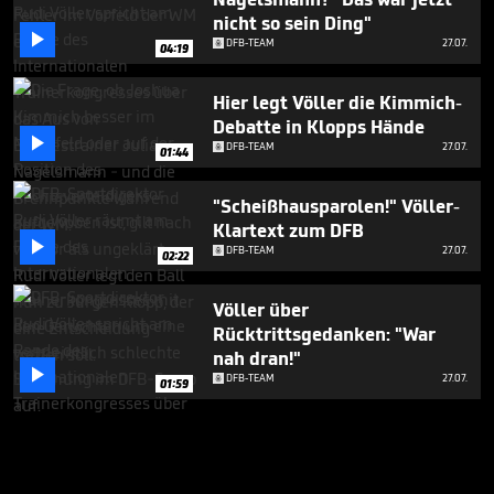
nicht so sein Ding"

DFB-TEAM
27.07.
04:19
Hier legt Völler die Kimmich-
Debatte in Klopps Hände

DFB-TEAM
27.07.
01:44
"Scheißhausparolen!" Völler-
Klartext zum DFB

DFB-TEAM
27.07.
02:22
Völler über
Rücktrittsgedanken: "War
nah dran!"

DFB-TEAM
27.07.
01:59