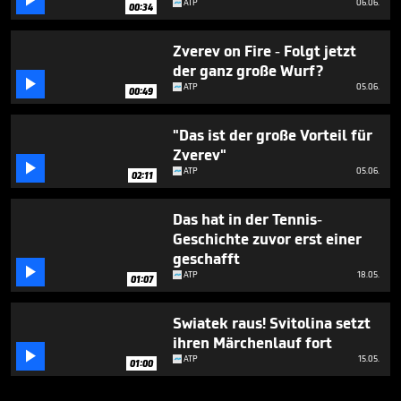

ATP
06.06.
00:34
Zverev on Fire - Folgt jetzt
der ganz große Wurf?

ATP
05.06.
00:49
"Das ist der große Vorteil für
Zverev"

ATP
05.06.
02:11
Das hat in der Tennis-
Geschichte zuvor erst einer
geschafft

ATP
18.05.
01:07
Swiatek raus! Svitolina setzt
ihren Märchenlauf fort

ATP
15.05.
01:00