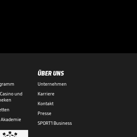
Vinícius zu
Arsenal? So äußert
sich Arteta

02.08.
00:34
ÜBER UNS
ogramm
Unternehmen
-Casino und
Karriere
theken
Kontakt
etten
Presse
 Akademie
SPORT1 Business