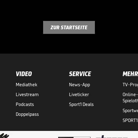
ZUR STARTSEITE
VIDEO
SERVICE
MEHR
Mediathek
News-App
TV-Pr
Livestream
Liveticker
Online
Spielo
Podcasts
Sport1 Deals
Sportw
Doppelpass
SPORT1