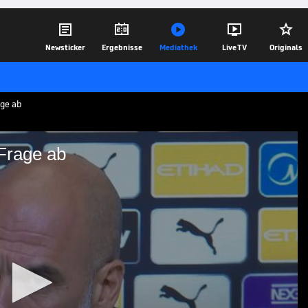





Newsticker
Ergebnisse
Mediathek
Live TV
Originals
age ab
-Frage ab
talitäts-Frage ab
Fulham ist Pep Guardiola sehr kurz
ubt nicht, dass der späte Siegtreffer von
er die Mentalität seines Teams aussage.
01.12.25