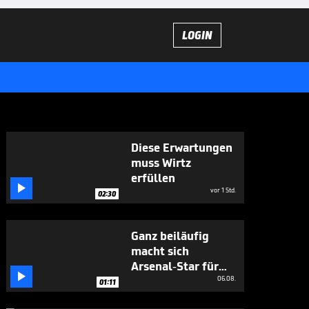
LOGIN
Diese Erwartungen
muss Wirtz
erfüllen

vor 1 Std.
02:30
Ganz beiläufig
macht sich
Arsenal-Star für

Vini Jr. stark
06.08.
01:11