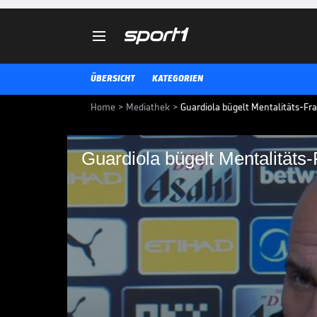

ÜBERSICHT
KATEGORIEN
Home
>
Mediathek
>
Guardiola bügelt Mentalitäts-Fr
Guardiola bügelt Mentalitäts
Guardiola bügelt Men
Auf der PK vor dem Spiel gegen 
angebunden. Der City-Trainer gla
Phil Foden gegen Leeds etwas üb