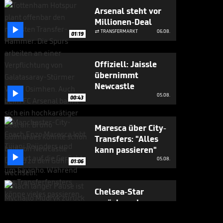
Arsenal steht vor
Millionen-Deal

TRANSFERMARKT
06.08.

01:19
Offiziell: Jaissle
übernimmt
Newcastle

05.08.
00:43
Maresca über City-
Transfers: "Alles
kann passieren"

05.08.
01:06
Chelsea-Star
zurück nach
Doping-Sperre

05.08.