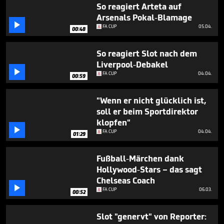
seconds
So reagiert Arteta auf
Arsenals Pokal-Blamage

FA CUP
05.04.
00:48
So reagiert Slot nach dem
Liverpool-Debakel

FA CUP
04.04.
00:59
"Wenn er nicht glücklich ist,
soll er beim Sportdirektor
klopfen"

FA CUP
04.04.
01:29
Fußball-Märchen dank
Hollywood-Stars – das sagt
Chelseas Coach

FA CUP
06.03.
00:52
Slot "genervt" von Reporter: