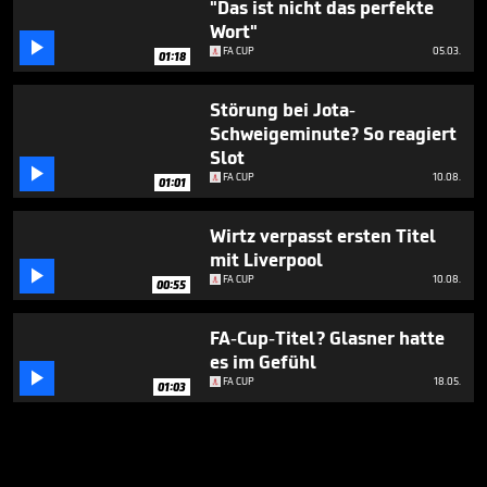
"Das ist nicht das perfekte
Wort"

FA CUP
05.03.
01:18
Störung bei Jota-
Schweigeminute? So reagiert
Slot

FA CUP
10.08.
01:01
Wirtz verpasst ersten Titel
mit Liverpool

FA CUP
10.08.
00:55
FA-Cup-Titel? Glasner hatte
es im Gefühl

FA CUP
18.05.
01:03