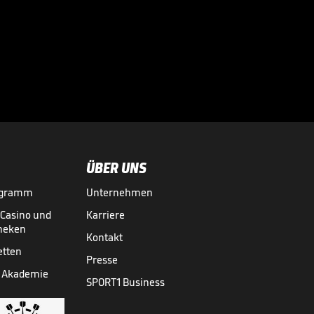
Vinícius zu
Arsenal? So äußert
sich Arteta

02.08.
00:34
ÜBER UNS
ogramm
Unternehmen
-Casino und
Karriere
theken
Kontakt
etten
Presse
 Akademie
SPORT1 Business