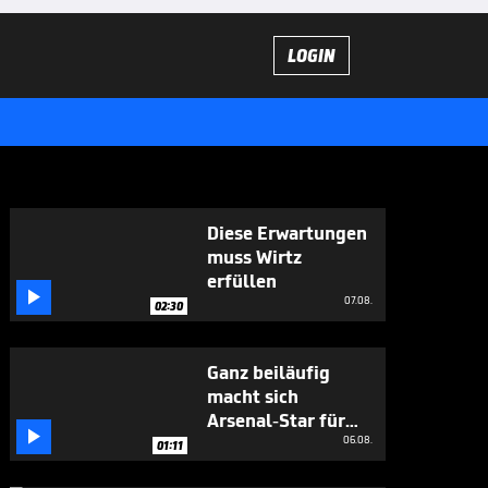
LOGIN
Diese Erwartungen
muss Wirtz
erfüllen

07.08.
02:30
Ganz beiläufig
macht sich
Arsenal-Star für

Vini Jr. stark
06.08.
01:11