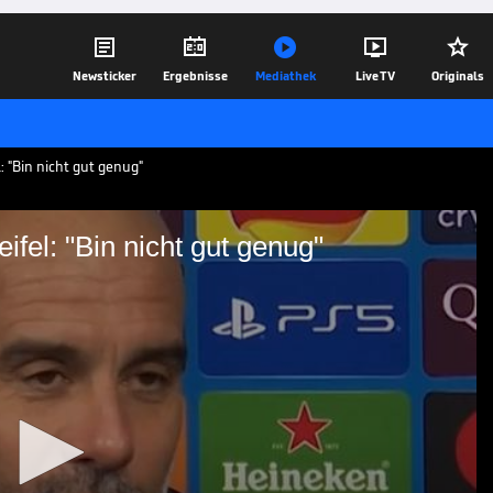





Newsticker
Ergebnisse
Mediathek
Live TV
Originals
l: "Bin nicht gut genug"
eifel: "Bin nicht gut genug"
Selbstzweifel: "Bin nicht
späten Gegentreffern den Heimsieg über
ärte Trainer Pep Guardiola, dass er in
haft nichts beibringen kann.