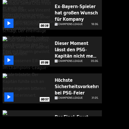
Ex-Bayern-Spieler
hat großen Wunsch
für Kompany

CHAMPIONS LEAGUE
18.06.
00:38
Dieser Moment
lässt den PSG-
Kapitän nicht mehr

los
CHAMPIONS LEAGUE
05.06.
01:06
Höchste
Sicherheitsvorkehrungen
bei PSG-Feier

CHAMPIONS LEAGUE
31.05.
00:57
Der Final-Frust
richtet sich auch an