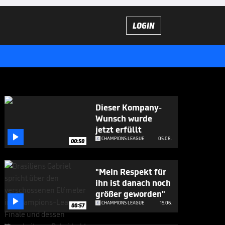
LOGIN
Dieser Kompany-
Wunsch wurde
jetzt erfüllt

CHAMPIONS LEAGUE
05.08.
00:50
"Mein Respekt für
ihn ist danach noch
größer geworden"

CHAMPIONS LEAGUE
19.06.
00:57