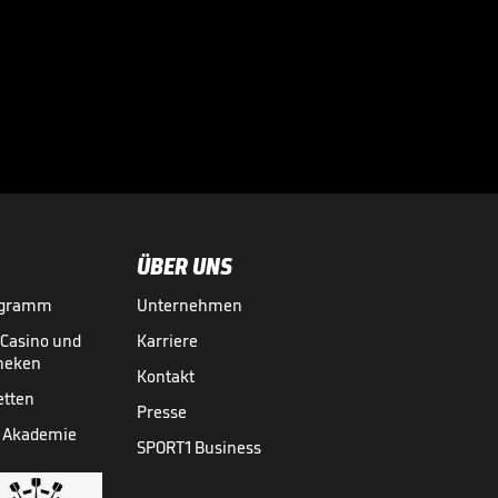
Große Worte nach
Final-Drama!

CHAMPIONS LEAGUE
30.05.
00:43
ÜBER UNS
ogramm
Unternehmen
-Casino und
Karriere
theken
Kontakt
etten
Presse
 Akademie
SPORT1 Business