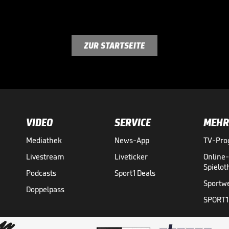
ZUR STARTSEITE
VIDEO
SERVICE
MEHR
Mediathek
News-App
TV-Pr
Livestream
Liveticker
Online
Spielo
Podcasts
Sport1 Deals
Sportw
Doppelpass
SPORT1