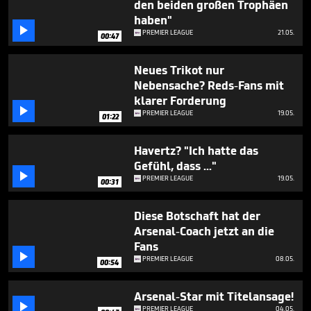
den beiden großen Trophäen
haben"

PREMIER LEAGUE
21.05.
00:47
Neues Trikot nur
Nebensache? Reds-Fans mit
klarer Forderung

PREMIER LEAGUE
19.05.
01:22
Havertz? "Ich hatte das
Gefühl, dass ..."

PREMIER LEAGUE
19.05.
00:31
Diese Botschaft hat der
Arsenal-Coach jetzt an die
Fans

PREMIER LEAGUE
08.05.
00:54
Arsenal-Star mit Titelansage!

PREMIER LEAGUE
04.05.