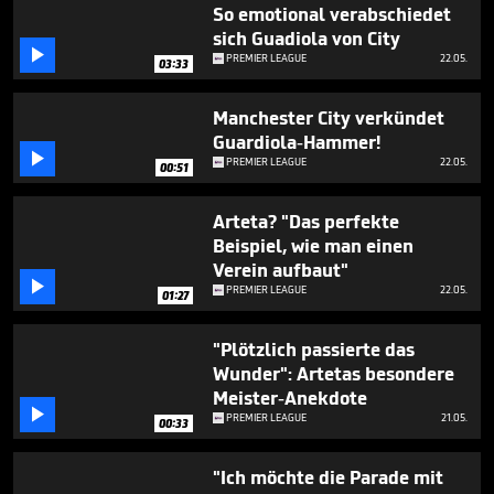
minute,
So emotional verabschiedet
9
sich Guadiola von City
seconds

PREMIER LEAGUE
22.05.
03:33
Manchester City verkündet
Guardiola-Hammer!

PREMIER LEAGUE
22.05.
00:51
Arteta? "Das perfekte
Beispiel, wie man einen
Verein aufbaut"

PREMIER LEAGUE
22.05.
01:27
"Plötzlich passierte das
Wunder": Artetas besondere
Meister-Anekdote

PREMIER LEAGUE
21.05.
00:33
"Ich möchte die Parade mit