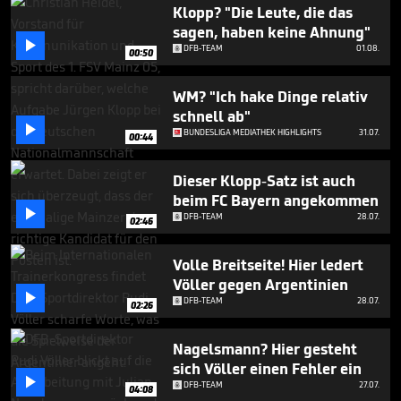
2
Klopp? "Die Leute, die das
minutes,
sagen, haben keine Ahnung"
13

DFB-TEAM
01.08.
seconds
00:50
WM? "Ich hake Dinge relativ
schnell ab"

BUNDESLIGA MEDIATHEK HIGHLIGHTS
31.07.
00:44
Dieser Klopp-Satz ist auch
beim FC Bayern angekommen

DFB-TEAM
28.07.
02:46
Volle Breitseite! Hier ledert
Völler gegen Argentinien

DFB-TEAM
28.07.
02:26
Nagelsmann? Hier gesteht
sich Völler einen Fehler ein

DFB-TEAM
27.07.
04:08