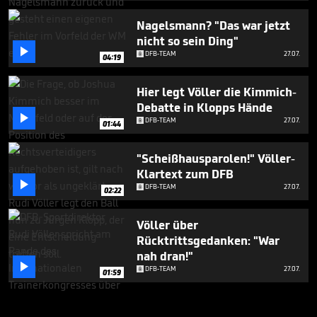
Nagelsmann? "Das war jetzt
nicht so sein Ding"

DFB-TEAM
27.07.
04:19
Hier legt Völler die Kimmich-
Debatte in Klopps Hände

DFB-TEAM
27.07.
01:44
"Scheißhausparolen!" Völler-
Klartext zum DFB

DFB-TEAM
27.07.
02:22
Völler über
Rücktrittsgedanken: "War
nah dran!"

DFB-TEAM
27.07.
01:59