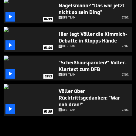
Nagelsmann? "Das war jetzt
nicht so sein Ding"

DFB-TEAM
27.07.
04:19
Hier legt Völler die Kimmich-
Debatte in Klopps Hände

DFB-TEAM
27.07.
01:44
"Scheißhausparolen!" Völler-
Klartext zum DFB

DFB-TEAM
27.07.
02:22
Völler über
Rücktrittsgedanken: "War
nah dran!"

DFB-TEAM
27.07.
01:59