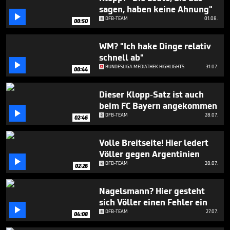
1
sagen, haben keine Ahnung"
minute,

DFB-TEAM
01.08.
26
00:50
seconds
WM? "Ich hake Dinge relativ
schnell ab"

BUNDESLIGA MEDIATHEK HIGHLIGHTS
31.07.
00:44
Dieser Klopp-Satz ist auch
beim FC Bayern angekommen

DFB-TEAM
28.07.
02:46
Volle Breitseite! Hier ledert
Völler gegen Argentinien

DFB-TEAM
28.07.
02:26
Nagelsmann? Hier gesteht
sich Völler einen Fehler ein

DFB-TEAM
27.07.
04:08