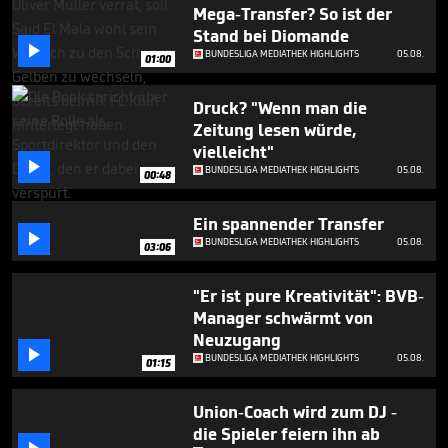
52
Mega-Transfer? So ist der
seconds
Stand bei Diomande

BUNDESLIGA MEDIATHEK HIGHLIGHTS
05.08.
01:00
Druck? "Wenn man die
Zeitung lesen würde,
vielleicht"

BUNDESLIGA MEDIATHEK HIGHLIGHTS
05.08.
00:48
Ein spannender Transfer

BUNDESLIGA MEDIATHEK HIGHLIGHTS
05.08.
03:06
"Er ist pure Kreativität": BVB-
Manager schwärmt von
Neuzugang

BUNDESLIGA MEDIATHEK HIGHLIGHTS
05.08.
01:15
Union-Coach wird zum DJ -
die Spieler feiern ihn ab