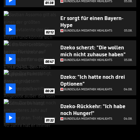

BUNDESLIGA MEDIATHEK HIGHLIGHTS
05.08.
01:38
Er sorgt für einen Bayern-
Hype

BUNDESLIGA MEDIATHEK HIGHLIGHTS
05.08.
02:12
Dzeko scherzt: "Die wollen
mich nicht zuhause haben"

BUNDESLIGA MEDIATHEK HIGHLIGHTS
05.08.
00:47
Dzeko: "Ich hatte noch drei
Optionen"

BUNDESLIGA MEDIATHEK HIGHLIGHTS
04.08.
00:28
Dzeko-Rückkehr: "Ich habe
noch Hunger!"

BUNDESLIGA MEDIATHEK HIGHLIGHTS
04.08.
01:22