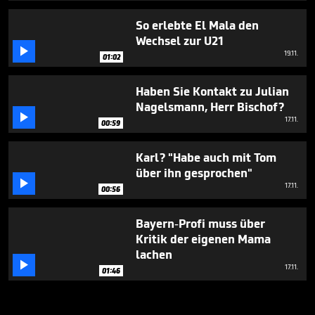
So erlebte El Mala den
Wechsel zur U21

19.11.
01:02
Haben Sie Kontakt zu Julian
Nagelsmann, Herr Bischof?

17.11.
00:59
Karl? "Habe auch mit Tom
über ihn gesprochen"

17.11.
00:56
Bayern-Profi muss über
Kritik der eigenen Mama
lachen

17.11.
01:46