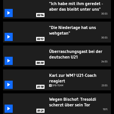
1
"Ich habe mit ihm geredet -
minute,
aber das bleibt unter uns"
55

30.03.
seconds
02:14
"Die Niederlage hat uns
wehgetan"

30.03.
02:13
Überraschungsgast bei der
deutschen U21

24.03.
00:38
Karl zur WM? U21-Coach
reagiert

DFB-TEAM
23.03.
01:18
Wegen Bischof: Tresoldi
scherzt über sein Tor

19.11.
01:21